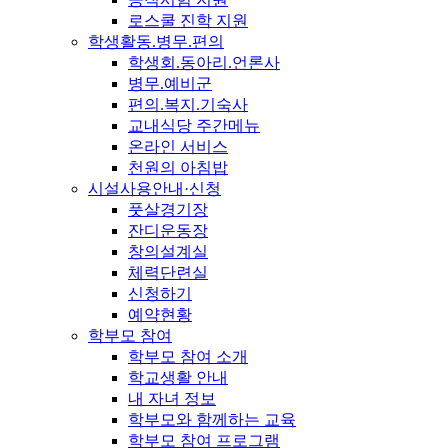
로스쿨 진학 지원
학생활동.병무.편의
학생회.동아리.언론사
병무.예비군
편의.복지.기숙사
교내식당 주간메뉴
온라인 서비스
천원의 아침밥
시설사용안내·신청
풋살경기장
잔디운동장
창의설계실
체력단련실
신청하기
예약현황
학부모 참여
학부모 참여 소개
학교생활 안내
내 자녀 정보
학부모와 함께하는 교육
학부모 참여 프로그램