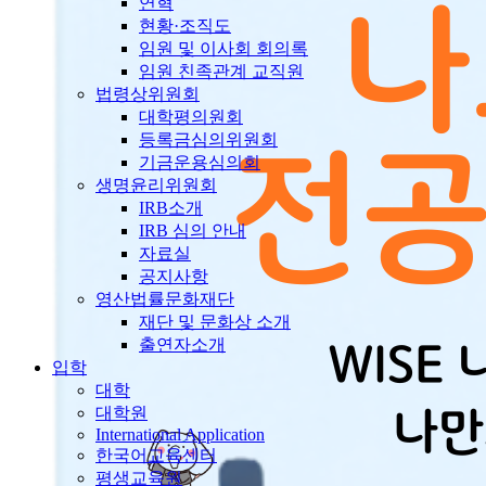
연혁
현황·조직도
임원 및 이사회 회의록
임원 친족관계 교직원
법령상위원회
대학평의원회
등록금심의위원회
기금운용심의회
생명윤리위원회
IRB소개
IRB 심의 안내
자료실
공지사항
영산법률문화재단
재단 및 문화상 소개
출연자소개
입학
대학
대학원
International Application
한국어교육센터
평생교육원