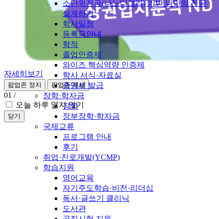
소단위전공(나노디그리) 기반 나만의 전공
설계하기
학사일정
등록금안내
학적
졸업인증제
와이즈 핵심역량 인증제
자세히보기
학사 서식·자료실
증명서 발급
팝업존 정지
팝업존 재생
01
/
장학·학자금
오늘 하루 열지 않기
장학
정부장학·학자금
닫기
국제교류
프로그램 안내
후기
취업·진로개발(YCMP)
학습지원
영어교육
자기주도학습·비전·리더십
독서·글쓰기 클리닉
도서관
공직시험 지원