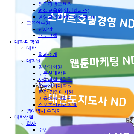
원격평생교육원
평생교육원(양산캠퍼스)
평생교육원(해운대캠퍼스)
교육연수원
인사말
프로그램
대학/대학원
대학
학과소개
대학원
일반대학원
부동산대학원
사회과학대학원
한국문화대학원
관광·경영대학원
미용예술대학원
스포츠산업대학원
명예박사 수여자
대학생활
학사
수업