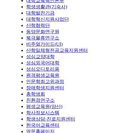
대학교육혁신본부
학생생활관(기숙사)
대학발전기금
대학혁신지원사업단
산학협력단
동양문화연구원
북극물류연구소
비주얼가이드(UI)
산학일체형전공교육지원센터
성심교양대학
성심외국어대학
성심오디토리움
원격평생교육원
인문학최고위과정
장애학생지원센터
총학생회
친환경연구소
평생교육원(양산)
학사정보시스템
학생상담·진로지원센터
한국어교육센터
영문홈페이지