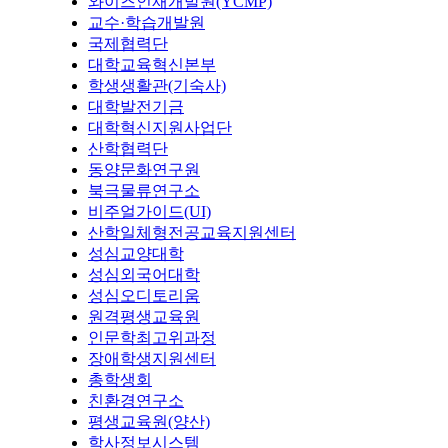
와이즈인재개발원(YCMP)
교수·학습개발원
국제협력단
대학교육혁신본부
학생생활관(기숙사)
대학발전기금
대학혁신지원사업단
산학협력단
동양문화연구원
북극물류연구소
비주얼가이드(UI)
산학일체형전공교육지원센터
성심교양대학
성심외국어대학
성심오디토리움
원격평생교육원
인문학최고위과정
장애학생지원센터
총학생회
친환경연구소
평생교육원(양산)
학사정보시스템