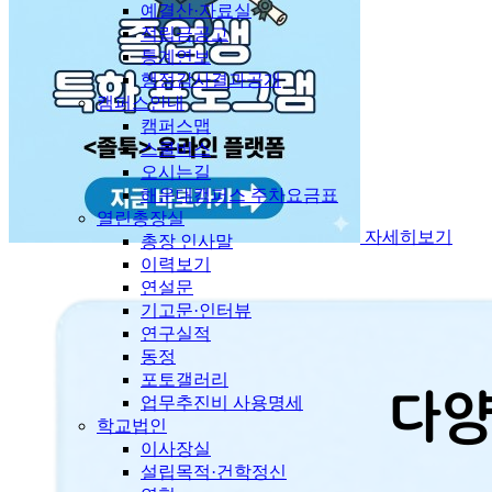
예결산·자료실
적립금공고
통계연보
행정감사결과공개
캠퍼스안내
캠퍼스맵
스쿨버스
오시는길
해운대캠퍼스 주차요금표
열린총장실
자세히보기
총장 인사말
이력보기
연설문
기고문·인터뷰
연구실적
동정
포토갤러리
업무추진비 사용명세
학교법인
이사장실
설립목적·건학정신