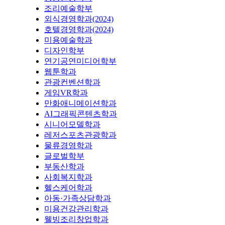
조리예술학부
외식경영학과(2024)
호텔경영학과(2024)
미용예술학과
디자인학부
연기공연미디어학부
웹툰학과
관광컨벤션학과
게임VR학과
만화애니메이션학과
AI그래픽콘텐츠학과
시니어모델학과
레저스포츠관광학과
물류경영학과
글로벌학부
부동산학과
사회복지학과
헬스케어학과
아동·가족상담학과
미용건강관리학과
웰빙조리창업학과