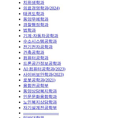
치위생학과
의료경영학과(2024)
태권도학과
동양무예학과
경찰행정학과
법학과
기계·자동차공학과
수소시스템공학과
전기전자공학과
건축공학과
컴퓨터공학과
드론공간정보공학과
AI·컴퓨터공학과(2023)
사이버보안학과(2023)
로봇공학과(2021)
융합전공학부
동양상담복지학과
인문문화융합학과
노인복지상담학과
자기설계전공학부
---------------------------
일반대학원