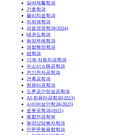
실버재활학과
간호학과
물리치료학과
치위생학과
의료경영학과(2024)
태권도학과
동양무예학과
경찰행정학과
법학과
기계·자동차공학과
수소시스템공학과
전기전자공학과
건축공학과
컴퓨터공학과
드론공간정보공학과
AI·컴퓨터공학과(2023)
사이버보안학과(2023)
로봇공학과(2021)
융합전공학부
동양상담복지학과
인문문화융합학과