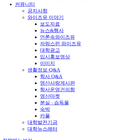
커뮤니티
공지사항
와이즈유 이야기
보도자료
뉴스&행사
언론속와이즈유
자랑스런 와이즈유
대학광고
입시홍보영상
이미지
생활정보·Q&A
학사 Q&A
영산사랑게시판
학사운영건의함
영산마켓
분실 · 습득물
숙박
카풀
대학발전기금
대학뉴스레터