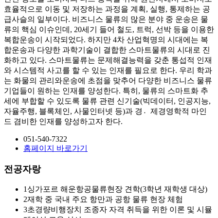
효율적으로 이동 및 저장하는 과정을 계획, 실행, 통제하는 공
급사슬의 일부이다. 비즈니스 물류의 많은 분야 중 운송은 물
류의 핵심 이슈인데, 20세기 들어 철도, 트럭, 선박 등을 이용한
복합운송이 시작되었다. 하지만 4차 산업혁명의 시대에는 복
합운송과 다양한 과학기술이 결합한 스마트물류의 시대로 진
화하고 있다. 스마트물류는 문제해결능력을 갖춘 통섭적 인재
와 시스템적 사고를 할 수 있는 인재를 필요로 한다. 우리 학과
는 화물의 관리와운송에 초점을 맞추어 다양한 비즈니스 물류
기업들이 원하는 인재를 양성한다. 특히, 물류의 스마트화 추
세에 부합할 수 있도록 물류 관련 신기술(빅데이터, 인공지능,
자율주행, 블록체인, 사물인터넷 등)과 경제〮경영학적 마인
드 겸비한 인재를 양성하고자 한다.
051-540-7322
홈페이지 바로가기
전공자랑
1
싱가포르 해운항공물류현장 견학(3학년 재학생 대상)
2
재학 중 국내 주요 항만과 공항 물류 현장 체험
3
초경량비행장치 조종자 자격 취득을 위한 이론 및 시뮬