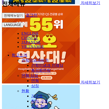
전체메뉴
자세히보기
로그인
전체메뉴닫기
LANGUAGE
ENGLISH
CHINESE
JAPANESE
VIETNAMSE
학교소개
건학이념과비전
건학이념과 인재상
특성화전략
연혁·상징
연혁
자세히보기
상징
현황
기구표
학칙·규정
교류·협력