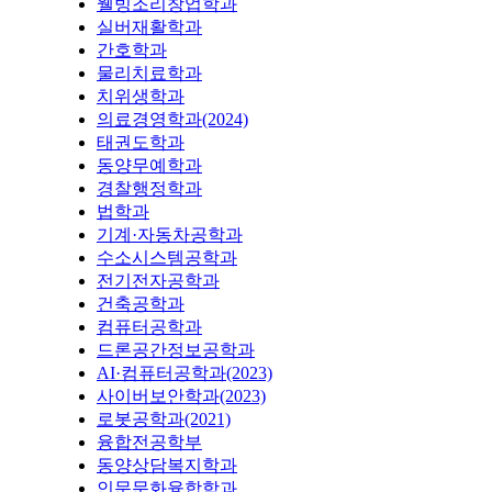
웰빙조리창업학과
실버재활학과
간호학과
물리치료학과
치위생학과
의료경영학과(2024)
태권도학과
동양무예학과
경찰행정학과
법학과
기계·자동차공학과
수소시스템공학과
전기전자공학과
건축공학과
컴퓨터공학과
드론공간정보공학과
AI·컴퓨터공학과(2023)
사이버보안학과(2023)
로봇공학과(2021)
융합전공학부
동양상담복지학과
인문문화융합학과