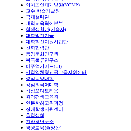
와이즈인재개발원(YCMP)
교수·학습개발원
국제협력단
대학교육혁신본부
학생생활관(기숙사)
대학발전기금
대학혁신지원사업단
산학협력단
동양문화연구원
북극물류연구소
비주얼가이드(UI)
산학일체형전공교육지원센터
성심교양대학
성심외국어대학
성심오디토리움
원격평생교육원
인문학최고위과정
장애학생지원센터
총학생회
친환경연구소
평생교육원(양산)